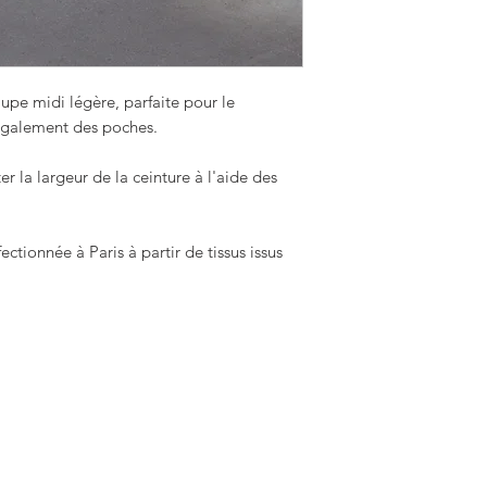
ouvrés
*production times 
Europe (y compris S
of orders we have o
Europe | 3 à 8 jours
always strive to del
Royaume-Uni
| Coli
jupe midi légère, parfaite pour le
3 à 8 jours ouvrés
 également des poches.
Politique de retour
r la largeur de la ceinture à l'aide des
Veuillez noter que v
sur commande dans la
sélectionnez lors de
acceptions les retou
ectionnée à Paris à partir de tissus issus
prendre le temps de
tailles ainsi que les
individuels pour vo
vous ira bien. Si tou
votre produit, voici
à votre commande :
Vous pouvez ret
pour un rembour
jours suivant la